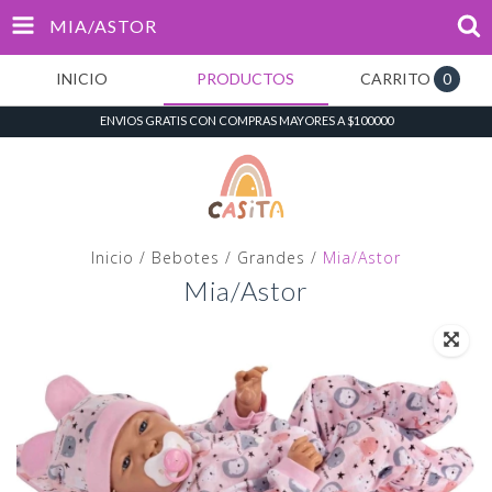
MIA/ASTOR
INICIO
PRODUCTOS
CARRITO
0
ENVIOS GRATIS CON COMPRAS MAYORES A $100000
Inicio
/
Bebotes
/
Grandes
/
Mia/Astor
Mia/Astor