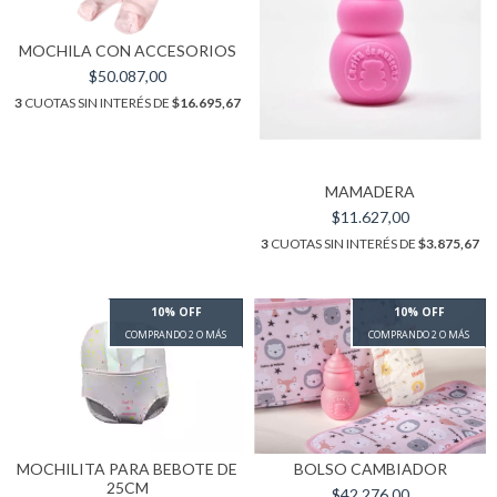
MOCHILA CON ACCESORIOS
$50.087,00
3
CUOTAS SIN INTERÉS DE
$16.695,67
MAMADERA
$11.627,00
3
CUOTAS SIN INTERÉS DE
$3.875,67
10% OFF
10% OFF
COMPRANDO 2 O MÁS
COMPRANDO 2 O MÁS
MOCHILITA PARA BEBOTE DE
BOLSO CAMBIADOR
25CM
$42.276,00