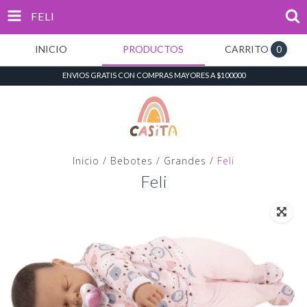
FELI
INICIO
PRODUCTOS
CARRITO
0
ENVIOS GRATIS CON COMPRAS MAYORES A $100000
Inicio
/
Bebotes
/
Grandes
/
Feli
Feli