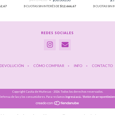
3
CUOTAS SIN INTERÉS DE
$12.666,67
62,67
3
CUOTAS SIN I
REDES SOCIALES
 DEVOLUCIÓN
CÓMO COMPRAR
INFO
CONTACTO
Copyright Casita de Muñecas - 2026. Todos los derechos reservados.
Defensa de las y los consumidores. Para reclamos
ingresá acá.
/
Botón de arrepentimien