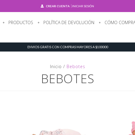
CREAR CUENTA
INICIAR SESIÓN
PRODUCTOS
POLÍTICA DE DEVOLUCIÓN
CÓMO COMPR
ENVIOS GRATIS CON COMPRAS MAYORES A $100000
Inicio
/
Bebotes
BEBOTES