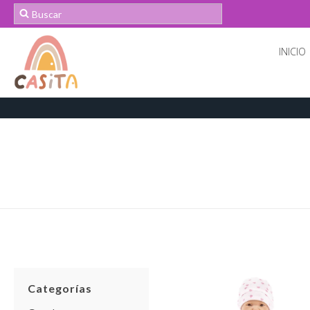
INICIO
Categorías