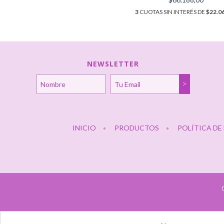
3
CUOTAS SIN INTERÉS DE
$22.0
NEWSLETTER
INICIO
PRODUCTOS
POLÍTICA DE