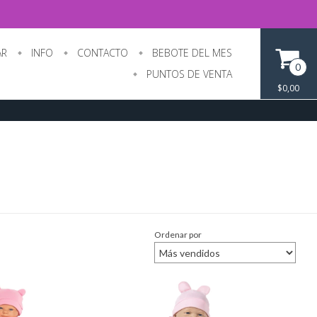
AR
INFO
CONTACTO
BEBOTE DEL MES
0
PUNTOS DE VENTA
$0,00
Ordenar por